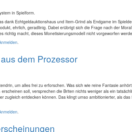
ystem in Spielform.
, das dank Echtgeldauktionshaus und Item-Grind als Endgame im Spieldesi
dukt, ehrlich, geradlinig. Dabei erübrigt sich die Frage nach der Moral:
les richtig macht, dieses Monetisierungsmodell nicht vorgeworfen werd
Anmelden
.
n aus dem Prozessor
tendrin, um alles frei zu erforschen. Was sich wie reine Fantasie anhö
 erscheinen soll, versprechen die Briten nichts weniger als ein tatsäch
er zugleich entdecken können. Das klingt umso ambitionierter, als das 
rozessor
Anmelden
.
erscheinungen