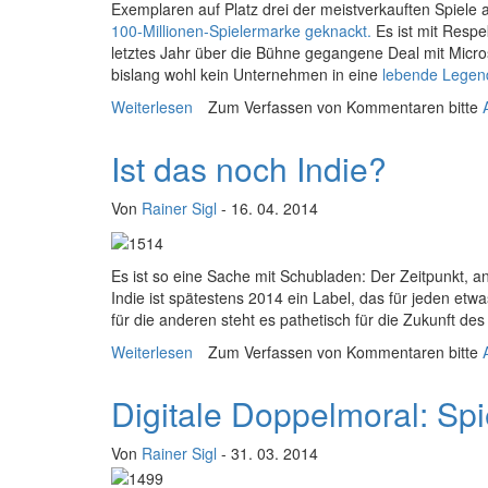
Exemplaren auf Platz drei der meistverkauften Spiele 
100-Millionen-Spielermarke geknackt.
Es ist mit Respe
letztes Jahr über die Bühne gegangene Deal mit Micr
bislang wohl kein Unternehmen in eine
lebende Legend
Weiterlesen
über YouTube-Phänomen Minecraft
Zum Verfassen von Kommentaren bitte
Ist das noch Indie?
Von
Rainer Sigl
- 16. 04. 2014
E
s ist so eine Sache mit Schubladen: Der Zeitpunkt, an
Indie ist spätestens 2014 ein Label, das für jeden et
für die anderen steht es pathetisch für die Zukunft d
Weiterlesen
über Ist das noch Indie?
Zum Verfassen von Kommentaren bitte
Digitale Doppelmoral: Sp
Von
Rainer Sigl
- 31. 03. 2014