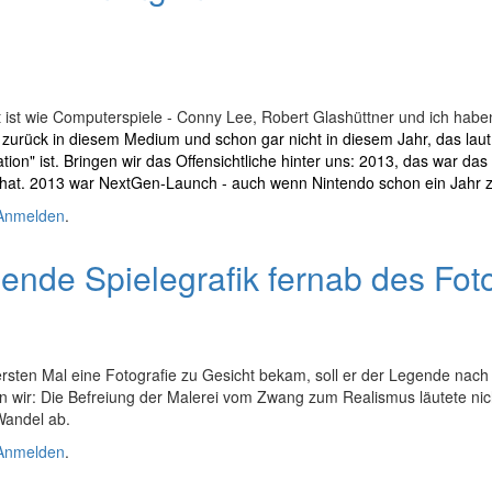
st wie Computerspiele - Conny Lee, Robert Glashüttner und ich haben 
n zurück in diesem Medium und schon gar nicht in diesem Jahr, das lau
ion" ist. Bringen wir das Offensichtliche hinter uns: 2013, das war das
 hat. 2013 war NextGen-Launch - auch wenn Nintendo schon ein Jahr zu
en
Anmelden
.
bende Spielegrafik fernab des Fot
rsten Mal eine Fotografie zu Gesicht bekam, soll er der Legende nach
sen wir: Die Befreiung der Malerei vom Zwang zum Realismus läutete 
Wandel ab.
grafik fernab des Fotorealismus
Anmelden
.