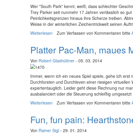
W
er "South Park" kennt, weiß, dass schlechter Geschm
Trey Parker seit nunmehr 17 Jahren verlässlich so gut
Peinlichkeitsgrenzen hinaus ihre Scherze treiben. Abt
Weise in der winterlichen Zeichentrickwelt seinen Auftri
Weiterlesen
über Digitale Doppelmoral: Spiele & Zensu
Zum Verfassen von Kommentaren bitte
Platter Pac-Man, maues
Von
Robert Glashüttner
- 05. 03. 2014
I
mmer, wenn ich ein neues Spiel spiele, gehe ich erst
Durchforsten und Durchleven einer riesigen virtuellen W
expertentauglich. Leider geht diese Rechnung nur manc
ausbalanciert oder die Steuerung schleißig umgesetzt i
Weiterlesen
über Platter Pac-Man, maues Museum
Zum Verfassen von Kommentaren bitte
Fun, fun pain: Hearthston
Von
Rainer Sigl
- 29. 01. 2014