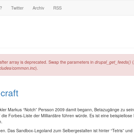
?
Twitter
Archiv
RSS
g after array is deprecated. Swap the parameters in
drupal_get_feeds()
(
ncludes/common.inc
).
raft
kler Markus “Notch” Persson 2009 damit begann, Betazugänge zu seine
 die Forbes-Liste der Milliardäre führen würde. Es ist eine beispiellos
n.
omen. Das Sandbox-Legoland zum Selbergestalten ist hinter “Tetris” und 