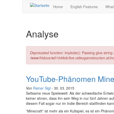
Direkt zum Inhalt
Home
English Features
What
Analyse
Fehlermeldung
Deprecated function
: implode(): Passing glue strin
/www/htdocs/w01049cb/live.videogametourism.at/i
YouTube-Phänomen Minec
Von
Rainer Sigl
- 30. 03. 2015
Seltsame neue Spielewelt: Als der schwedische Entwic
keiner ahnen, dass ihn sein Weg in nur fünf Jahren auf
diesem Fall sogar nur im Indie-Bereich stattfinden kan
“Minecraft” ist mehr als ein Kultspiel, es ist ein Phän