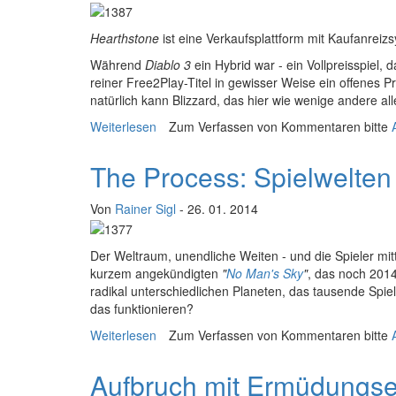
H
earthstone
ist eine Verkaufsplattform mit Kaufanreizs
Während
Diablo 3
ein Hybrid war - ein Vollpreisspiel
reiner Free2Play-Titel in gewisser Weise ein offenes Pro
natürlich kann Blizzard, das hier wie wenige andere al
Weiterlesen
über Fun, fun pain: Hearthstone
Zum Verfassen von Kommentaren bitte
The Process: Spielwelte
Von
Rainer Sigl
- 26. 01. 2014
D
er Weltraum, unendliche Weiten - und die Spieler mit
kurzem angekündigten
"
No Man's Sky
"
, das noch 2014
radikal unterschiedlichen Planeten, das tausende Spiel
das funktionieren?
Weiterlesen
über The Process: Spielwelten aus dem P
Zum Verfassen von Kommentaren bitte
Aufbruch mit Ermüdungs