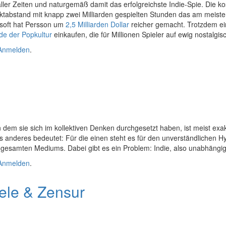
aller Zeiten und naturgemäß damit das erfolgreichste Indie-Spie. Die k
ktabstand mit knapp zwei Milliarden gespielten Stunden das am meiste
osoft hat Persson um
2,5 Milliarden Dollar
reicher gemacht. Trotzdem ein
e der Popkultur
einkaufen, die für Millionen Spieler auf ewig nostalgis
Anmelden
.
 dem sie sich im kollektiven Denken durchgesetzt haben, ist meist exak
was anderes bedeutet: Für die einen steht es für den unverständlichen
es gesamten Mediums. Dabei gibt es ein Problem: Indie, also unabhängi
Anmelden
.
iele & Zensur