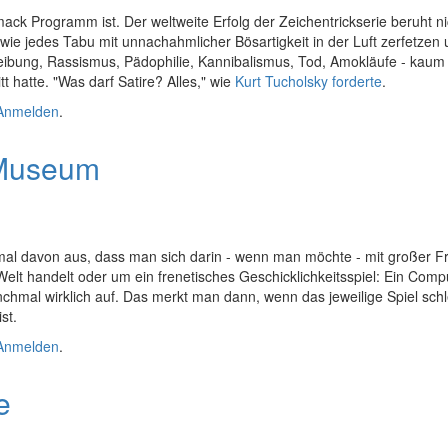
ack Programm ist. Der weltweite Erfolg der Zeichentrickserie beruht ni
 wie jedes Tabu mit unnachahmlicher Bösartigkeit in der Luft zerfetze
reibung, Rassismus, Pädophilie, Kannibalismus, Tod, Amokläufe - kaum 
tt hatte. "Was darf Satire? Alles," wie
Kurt Tucholsky forderte
.
r
Anmelden
.
 Museum
 mal davon aus, dass man sich darin - wenn man möchte - mit großer Fr
elt handelt oder um ein frenetisches Geschicklichkeitsspiel: Ein Comput
hmal wirklich auf. Das merkt man dann, wenn das jeweilige Spiel schle
st.
Anmelden
.
e