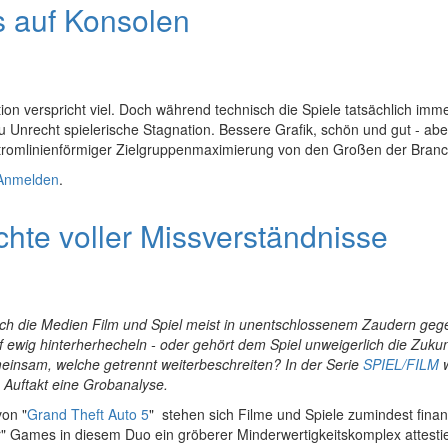
s auf Konsolen
ion verspricht viel. Doch während technisch die Spiele tatsächlich im
zu Unrecht spielerische Stagnation. Bessere Grafik, schön und gut - abe
stromlinienförmiger Zielgruppenmaximierung von den Großen der Branc
len
Anmelden
.
hte voller Missverständnisse
h die Medien Film und Spiel meist in unentschlossenem Zaudern gegen
ewig hinterherhecheln - oder gehört dem Spiel unweigerlich die Zuku
einsam, welche getrennt weiterbeschreiten? In der Serie
SPIEL/FILM
w
 Auftakt eine Grobanalyse.
on "
Grand Theft Auto 5
" stehen sich Filme und Spiele zumindest finan
Games in diesem Duo ein gröberer Minderwertigkeitskomplex attestier