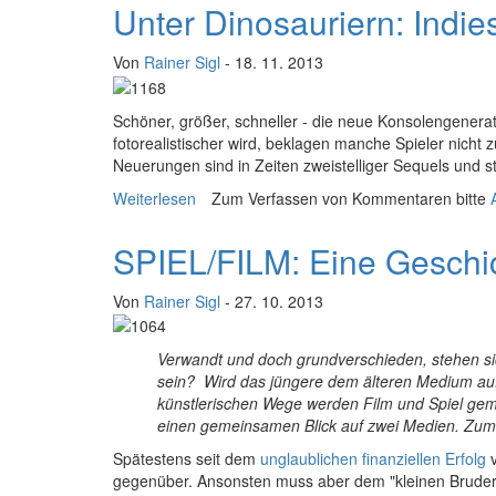
Unter Dinosauriern: Indie
Von
Rainer Sigl
- 18. 11. 2013
S
chöner, größer, schneller - die neue Konsolengenerat
fotorealistischer wird, beklagen manche Spieler nicht 
Neuerungen sind in Zeiten zweistelliger Sequels und 
Weiterlesen
über Unter Dinosauriern: Indies auf Konso
Zum Verfassen von Kommentaren bitte
SPIEL/FILM: Eine Geschic
Von
Rainer Sigl
- 27. 10. 2013
Verwandt und doch grundverschieden, stehen sic
sein? Wird das jüngere dem älteren Medium auf 
künstlerischen Wege werden Film und Spiel gem
einen gemeinsamen Blick auf zwei Medien. Zum
S
pätestens seit dem
unglaublichen finanziellen Erfolg
v
gegenüber. Ansonsten muss aber dem "kleinen Bruder" 