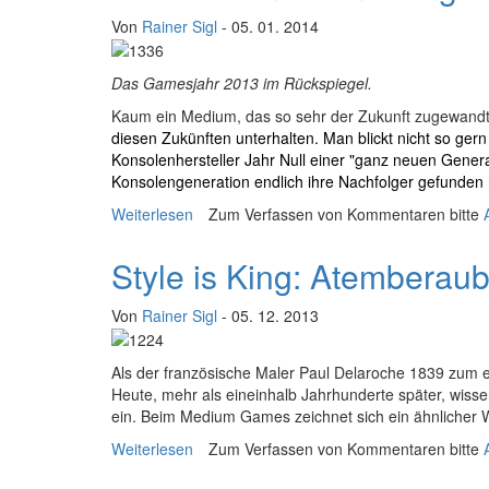
Von
Rainer Sigl
- 05. 01. 2014
Das Gamesjahr 2013 im Rückspiegel.
K
aum ein Medium, das so sehr der Zukunft zugewandt i
diesen Zukünften unterhalten. Man blickt nicht so ger
Konsolenhersteller Jahr Null einer "ganz neuen Generat
Konsolengeneration endlich ihre Nachfolger gefunden
Weiterlesen
über Aufbruch mit Ermüdungserscheinung
Zum Verfassen von Kommentaren bitte
Style is King: Atemberau
Von
Rainer Sigl
- 05. 12. 2013
A
ls der französische Maler Paul Delaroche 1839 zum e
Heute, mehr als eineinhalb Jahrhunderte später, wis
ein. Beim Medium Games zeichnet sich ein ähnlicher 
Weiterlesen
über Style is King: Atemberaubende Spiele
Zum Verfassen von Kommentaren bitte