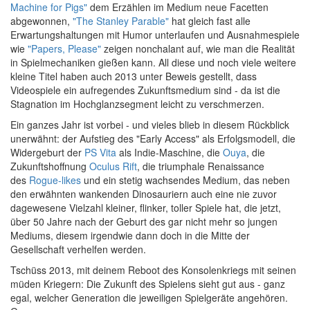
Machine for Pigs"
dem Erzählen im Medium neue Facetten
abgewonnen,
"The Stanley Parable"
hat gleich fast alle
Erwartungshaltungen mit Humor unterlaufen und Ausnahmespiele
wie
"Papers, Please"
zeigen nonchalant auf, wie man die Realität
in Spielmechaniken gießen kann. All diese und noch viele weitere
kleine Titel haben auch 2013 unter Beweis gestellt, dass
Videospiele ein aufregendes Zukunftsmedium sind - da ist die
Stagnation im Hochglanzsegment leicht zu verschmerzen.
Ein ganzes Jahr ist vorbei - und vieles blieb in diesem Rückblick
unerwähnt: der Aufstieg des "Early Access" als Erfolgsmodell, die
Widergeburt der
PS Vita
als Indie-Maschine, die
Ouya
, die
Zukunftshoffnung
Oculus Rift
, die triumphale Renaissance
des
Rogue-likes
und ein stetig wachsendes Medium, das neben
den erwähnten wankenden Dinosauriern auch eine nie zuvor
dagewesene Vielzahl kleiner, flinker, toller Spiele hat, die jetzt,
über 50 Jahre nach der Geburt des gar nicht mehr so jungen
Mediums, diesem irgendwie dann doch in die Mitte der
Gesellschaft verhelfen werden.
Tschüss 2013, mit deinem Reboot des Konsolenkriegs mit seinen
müden Kriegern: Die Zukunft des Spielens sieht gut aus - ganz
egal, welcher Generation die jeweiligen Spielgeräte angehören.