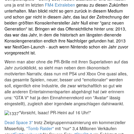
uns ja erst im letzten
FM4 Extraleben
genau zu diesen Zukünften
unterhalten. Man blickt nicht so gern zurück in diesem Medium
und schon gar nicht in diesem Jahr, das laut der Zeitrechnung der
beiden größten Konsolenhersteller Jahr Null einer "ganz neuen
Generation" ist. Bringen wir das Offensichtliche hinter uns: 2013,
das war das Jahr, in dem die historisch am längsten dienende
Konsolengeneration endlich ihre Nachfolger gefunden hat. 2013
war NextGen-Launch - auch wenn Nintendo schon ein Jahr zuvor
vorgeprescht ist.
Wenn man aber ohne die PR-Brille mit ihren Superlativen auf das
Jahr zurückblickt, so sieht man neben dem ökonomisch
motivierten Narrativ, dass nun mit PS4 und Xbox One quasi alles,
das gesamte Spielen, neuer, besser und "emotionaler" werden
soll, eigentlich eine Industrie, die zwar wirtschaftlich so gut wie
alle anderen Entertainmentsparten abgehängt hat (wir erinnern
uns: "GTA V" hat ja den Einnahmenrekord von "Avatar" lässig
eingestellt), zugleich aber irgendwie angeschlagen dahinwankt.
"Vorsicht, Isaac! PR-Heini auf 16 Uhr!"
D
ead Space 3"
trotz Zielgruppenmaximierung ein kommerzieller
Misserfolg,
"Tomb Raider"
mit "nur" 3,4 Millionen Verkäufen