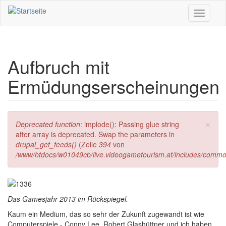
Direkt zum Inhalt
Toggle
navigati
Aufbruch mit
Ermüdungserscheinungen
×
Fehlermeldung
Deprecated function
: implode(): Passing glue string
after array is deprecated. Swap the parameters in
drupal_get_feeds()
(Zeile
394
von
/www/htdocs/w01049cb/live.videogametourism.at/includes/commo
Das Gamesjahr 2013 im Rückspiegel.
K
aum ein Medium, das so sehr der Zukunft zugewandt ist wie
Computerspiele - Conny Lee, Robert Glashüttner und ich haben