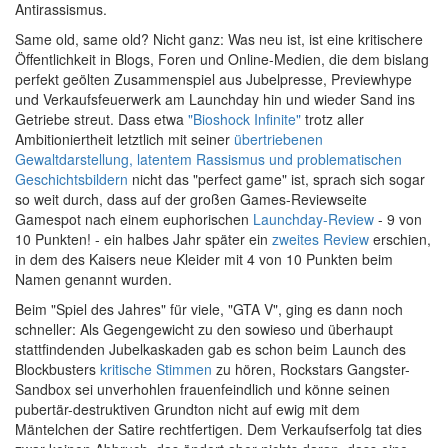
Antirassismus.
S
ame old, same old? Nicht ganz: Was neu ist, ist eine kritischere
Öffentlichkeit in Blogs, Foren und Online-Medien, die dem bislang
perfekt geölten Zusammenspiel aus Jubelpresse, Previewhype
und Verkaufsfeuerwerk am Launchday hin und wieder Sand ins
Getriebe streut. Dass etwa
"Bioshock Infinite"
trotz aller
Ambitioniertheit letztlich mit seiner
übertriebenen
Gewaltdarstellung, latentem Rassismus und problematischen
Geschichtsbildern
nicht das "perfect game" ist, sprach sich sogar
so weit durch, dass auf der großen Games-Reviewseite
Gamespot nach einem euphorischen
Launchday-Review
- 9 von
10 Punkten! - ein halbes Jahr später ein
zweites Review
erschien,
in dem des Kaisers neue Kleider mit 4 von 10 Punkten beim
Namen genannt wurden.
Beim "Spiel des Jahres" für viele, "GTA V", ging es dann noch
schneller: Als Gegengewicht zu den sowieso und überhaupt
stattfindenden Jubelkaskaden gab es schon beim Launch des
Blockbusters
kritische Stimmen
zu hören, Rockstars Gangster-
Sandbox sei unverhohlen frauenfeindlich und könne seinen
pubertär-destruktiven Grundton nicht auf ewig mit dem
Mäntelchen der Satire rechtfertigen. Dem Verkaufserfolg tat dies