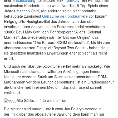
eine
"Enttäuschung"
für Square Enix,
"SimCity"
ein Fehlstart mit
maximalem Kundenfrust: au weia. Nur die 15 Top-Spiele eines
Jahres machen Geld, alle anderen seien nicht profitabel,
behauptete zumindest
Guillaume de Fondaumière
vor kurzem.
Einige große Hochglanztitel des Jahres - von den oben
erwähnten über das von einem Frisurenskandal erschütterte
"DmC: Devil May Cry", den Rohrkrepierer "Aliens: Colonial
Marines", das wiederaufgewärmte "Batman Origins", das
unentschlossene "The Bureau: XCOM declassified", bis hin zum
überambitionierten Filmspiel "Beyond Two Souls" - haben die in
sie gesetzten finanziellen Erwartungen eher schlecht als recht
erfüllt.
Und auch der Start der Xbox One verlief mehr als wackelig: Wie
Microsoft nach skandalumwitterten Ankündigungen immer
kleinlauter werdend Stück um Stück seiner umstrittenen DRM-
Maßnahmen vor dem Launch demontierte, ist ein Gradmesser für
die Unsicherheit in einem Medium, das sich rasend schnell
verändert.
Alte Säcke, müde wie der Tod
D
ie Meister sind müde", urteilt etwa Jan Bojaryn treffend in
der
Intro
über das abgelaufene Jahr und dem kann man nur