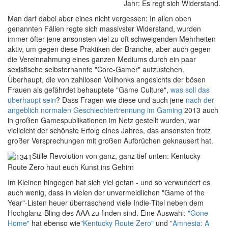
Jahr: Es regt sich Widerstand.
Man darf dabei aber eines nicht vergessen: In allen oben
genannten Fällen regte sich massivster Widerstand, wurden
immer öfter jene ansonsten viel zu oft schweigenden Mehrheiten
aktiv, um gegen diese Praktiken der Branche, aber auch gegen
die Vereinnahmung eines ganzen Mediums durch ein paar
sexistische selbsternannte "Core-Gamer" aufzustehen.
Überhaupt, die von zahllosen Vollhonks angesichts der bösen
Frauen als gefährdet behauptete "Game Culture",
was soll das
überhaupt sein
? Dass Fragen wie diese und auch jene
nach der
angeblich normalen Geschlechtertrennung im Gaming
2013 auch
in großen Gamespublikationen im Netz gestellt wurden, war
vielleicht der schönste Erfolg eines Jahres, das ansonsten trotz
großer Versprechungen mit großen Aufbrüchen geknausert hat.
Stille Revolution von ganz, ganz tief unten: Kentucky
Route Zero haut euch Kunst ins Gehirn
I
m Kleinen hingegen hat sich viel getan - und so verwundert es
auch wenig, dass in vielen der unvermeidlichen "Game of the
Year"-Listen heuer überraschend viele Indie-Titel neben dem
Hochglanz-Bling des AAA zu finden sind. Eine Auswahl:
"Gone
Home"
hat ebenso wie
"Kentucky Route Zero"
und
"Amnesia: A