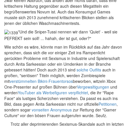
zwar keinen Abbruch, das ändert aber nichts daran, dass eine
kritischere Haltung gegenüber auch diesen Megatiteln ein
begrüßenswertes Novum ist. Auch das Konsumgut Games
musste sich 2013 zunehmend kritischeren Blicken stellen als
jenen der üblichen Waschmaschinentests.
"Und die Sniper-Tussi nennen wir dann 'Quiet' - weil sie
PEFREKT sein soll! ... hahah, der ist gut, oder?"
W
ie schön es wäre, könnte man im Rückblick auf das Jahr davon
sprechen, dass sich die vor einiger Zeit ins Rampenlicht
gerückten Probleme mit Sexismus in Industrie und Spielerschaft
durch Anita Sarkeesian oder ein Umdenken in der Branche
gebessert hätten! Doch auch 2013 sind
solche Outfits
auch in
großen, "seriösen" Titeln möglich, werden Zombiespiele
mit
verstümmelten Bikini-Frauentorsos
beworben, witzeln Xbox
One-Presenter auf großen Bühnen über
Vergewaltigungen
und
werden
YouTuber als Werbefiguren verpflichtet
, die ihr "Rape
Face" als lustiges Scherzchen verstehen. Da passt es auch ins
Bild, dass gegen Anita Sarkeesian nicht nur offizielle
Petitionen
,
sondern sogar
vonseiten Anonymous
zur Rettung der "Gamer
Culture" vor den bösen Frauen aufgerufen wurde. Seufz.
Trotz aller deprimierenden Sexismus-Skandale auch im letzten