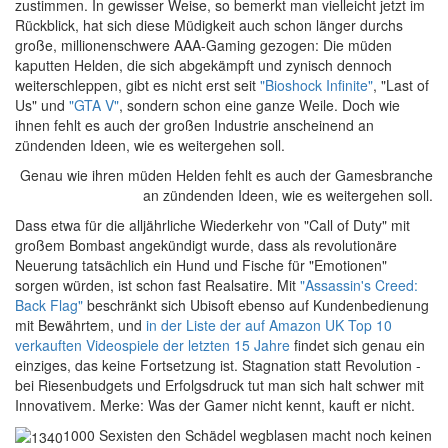
zustimmen. In gewisser Weise, so bemerkt man vielleicht jetzt im
Rückblick, hat sich diese Müdigkeit auch schon länger durchs
große, millionenschwere AAA-Gaming gezogen: Die müden
kaputten Helden, die sich abgekämpft und zynisch dennoch
weiterschleppen, gibt es nicht erst seit
"Bioshock Infinite"
, "Last of
Us" und
"GTA V"
, sondern schon eine ganze Weile. Doch wie
ihnen fehlt es auch der großen Industrie anscheinend an
zündenden Ideen, wie es weitergehen soll.
Genau wie ihren müden Helden fehlt es auch der Gamesbranche
an zündenden Ideen, wie es weitergehen soll.
Dass etwa für die alljährliche Wiederkehr von "Call of Duty" mit
großem Bombast angekündigt wurde, dass als revolutionäre
Neuerung tatsächlich ein Hund und Fische für "Emotionen"
sorgen würden, ist schon fast Realsatire. Mit
"Assassin's Creed:
Back Flag"
beschränkt sich Ubisoft ebenso auf Kundenbedienung
mit Bewährtem, und
in der Liste der auf Amazon UK Top 10
verkauften Videospiele der letzten 15 Jahre
findet sich genau ein
einziges, das keine Fortsetzung ist. Stagnation statt Revolution -
bei Riesenbudgets und Erfolgsdruck tut man sich halt schwer mit
Innovativem. Merke: Was der Gamer nicht kennt, kauft er nicht.
1000 Sexisten den Schädel wegblasen macht noch keinen