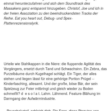
einmal herunterzufahren und sich dem Soundtrack des
Massakers ganz entspannt hinzugeben. Christof, Joe und ich in
der freien Assoziation zu den beeindruckendsten Tracks der
Reihe. Eat you heart out, Debug- und Spex-
Plattenrezensionslyrik.
Urteile wie Stahlkappen in die Niere: die fluppende Agilität des
Vorgängers, ersetzt durch Tand und Schwachsinn. Ein Zebra, das
Purzelbäume durch Kugelhagel schlägt. Ein Tiger, der alles
stehen und liegen lässt für eine gehörige Portion Prügel --
Kinderfasching, allesamt. Und der große, böse Bär, der sein
Spielzeug zur Feier mitbringt und gleich wieder zu Boden
schmeißt? d e s o l a t. Lahm. Lähmend. Feature-Blähung im
Darmgang der Aufwärmindustrie.
...Pauschalurteil, schleich dich. Die Fans, diese Pinguine-von-