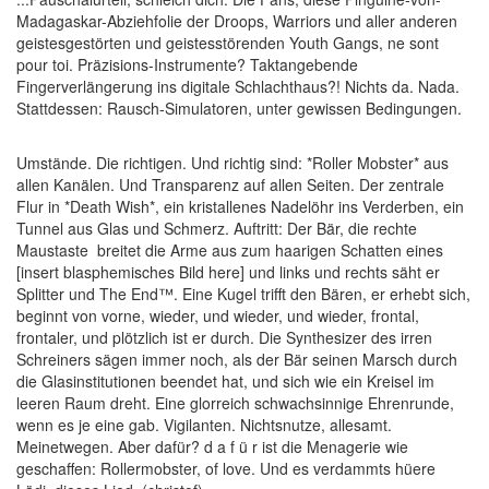
Madagaskar-Abziehfolie der Droops, Warriors und aller anderen
geistesgestörten und geistesstörenden Youth Gangs, ne sont
pour toi. Präzisions-Instrumente? Taktangebende
Fingerverlängerung ins digitale Schlachthaus?! Nichts da. Nada.
Stattdessen: Rausch-Simulatoren, unter gewissen Bedingungen.
Umstände. Die richtigen. Und richtig sind: *Roller Mobster* aus
allen Kanälen. Und Transparenz auf allen Seiten. Der zentrale
Flur in *Death Wish*, ein kristallenes Nadelöhr ins Verderben, ein
Tunnel aus Glas und Schmerz. Auftritt: Der Bär, die rechte
Maustaste breitet die Arme aus zum haarigen Schatten eines
[insert blasphemisches Bild here] und links und rechts säht er
Splitter und The End™. Eine Kugel trifft den Bären, er erhebt sich,
beginnt von vorne, wieder, und wieder, und wieder, frontal,
frontaler, und plötzlich ist er durch. Die Synthesizer des irren
Schreiners sägen immer noch, als der Bär seinen Marsch durch
die Glasinstitutionen beendet hat, und sich wie ein Kreisel im
leeren Raum dreht. Eine glorreich schwachsinnige Ehrenrunde,
wenn es je eine gab. Vigilanten. Nichtsnutze, allesamt.
Meinetwegen. Aber dafür? d a f ü r ist die Menagerie wie
geschaffen: Rollermobster, of love. Und es verdammts hüere