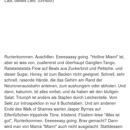
Lädi, dieses Lied. (christof)
Runterkommen. Auschillen. Eeeeaaasy going. *Hotline Miami* ist,
aber so was von, zuallererst und überhaupt Ganglien-Tango.
Ratatatatatata-Flow auf Beats aus Zuckerbrot und Peitsche, und
dieser Sugar, Honey, ist zum Backen nicht geeignet. Schnell, sehr
schnell, rasende Hände, die das Gehirn am Rand der
Neuronenautobahn anleinen, zum aushungern oder abholen. Und
dann, kabumm, ist alles vorbei, und da haben wir den blutigen
Salat: Triumph ist anders als Stapfen durch Leichenteile. Vom
Sekt zur Introspektion in nur 8 Buchstaben. Und am anderen
Ende des Walk of Shames warten Jasper Byrnes auf
Elfenfüßchen trippelnde Töne, tröstend. Flüstern leise *Alles ist
gut*. Runterkommen. Eeeeeeasy going. Brav gemacht? Dann
wird man von Mama *Miami* auch nicht ausgelacht. Stattdessen: