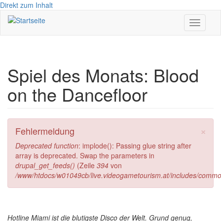
Direkt zum Inhalt
Toggle
navigati
Spiel des Monats: Blood
on the Dancefloor
×
Fehlermeldung
Deprecated function
: implode(): Passing glue string after
array is deprecated. Swap the parameters in
drupal_get_feeds()
(Zeile
394
von
/www/htdocs/w01049cb/live.videogametourism.at/includes/commo
Hotline Miami ist die blutigste Disco der Welt. Grund genug,