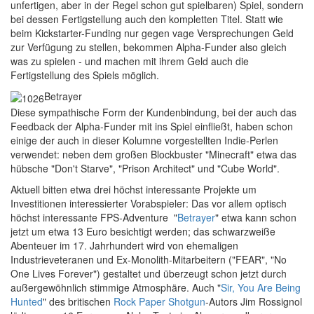
unfertigen, aber in der Regel schon gut spielbaren) Spiel, sondern
bei dessen Fertigstellung auch den kompletten Titel. Statt wie
beim Kickstarter-Funding nur gegen vage Versprechungen Geld
zur Verfügung zu stellen, bekommen Alpha-Funder also gleich
was zu spielen - und machen mit ihrem Geld auch die
Fertigstellung des Spiels möglich.
Betrayer
D
iese sympathische Form der Kundenbindung, bei der auch das
Feedback der Alpha-Funder mit ins Spiel einfließt, haben schon
einige der auch in dieser Kolumne vorgestellten Indie-Perlen
verwendet: neben dem großen Blockbuster "Minecraft" etwa das
hübsche "Don't Starve", "Prison Architect" und "Cube World".
Aktuell bitten etwa drei höchst interessante Projekte um
Investitionen interessierter Vorabspieler: Das vor allem optisch
höchst interessante FPS-Adventure "
Betrayer
" etwa kann schon
jetzt um etwa 13 Euro besichtigt werden; das schwarzweiße
Abenteuer im 17. Jahrhundert wird von ehemaligen
Industrieveteranen und Ex-Monolith-Mitarbeitern ("FEAR", "No
One Lives Forever") gestaltet und überzeugt schon jetzt durch
außergewöhnlich stimmige Atmosphäre. Auch "
Sir, You Are Being
Hunted
" des britischen
Rock Paper Shotgun
-Autors Jim Rossignol