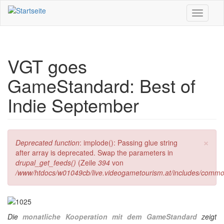
Direkt zum Inhalt
Toggle
navigati
VGT goes
GameStandard: Best of
Indie September
×
Fehlermeldung
Deprecated function
: implode(): Passing glue string
after array is deprecated. Swap the parameters in
drupal_get_feeds()
(Zeile
394
von
/www/htdocs/w01049cb/live.videogametourism.at/includes/commo
Die
monatliche Kooperation mit dem GameStandard
zeigt