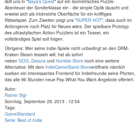
lädt uns in "
Naya's Quest
" auf ein isometrisches Puzzle-
Abenteuer der Sonderklasse ein - die simple Optik täuscht und
erweist sich als trickreiche Oberfläche für ein kniffliges
Rätselspiel. Zum Zweiten zeigt uns "
SUPER HOT
", dass auch im
Actiongenre noch Platz für Neues wäre. Der spielbare Prototyp
des ultrastylischen Action-Puzzlers ist ein Teaser, ein
vollständiges Spiel soll folgen.
Übrigens: Wer seine Indie-Spiele nicht unbedingt an den DRM-
Kraken Steam fesseln will, hat ab sofort
neben
GOG
,
Desura
und
Humble-Store
noch eine weitere
Alternative: Mit dem
IndieGameStand-Store
eröffnete nämlich
soeben ein interessantes Frontend für Indiefreunde seine Pforten,
das alle 96 Stunden neue Pay-What-You-Want-Angebote offeriert.
Autor:
Rainer Sigl
Sonntag, September 29, 2013 - 12:54
Tags:
GameStandard
Serie: Best of Indie