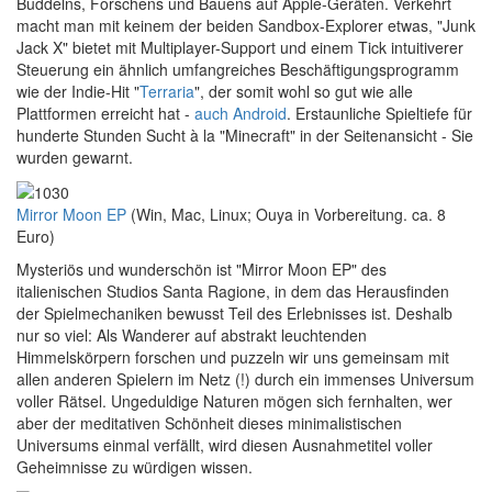
Buddelns, Forschens und Bauens auf Apple-Geräten. Verkehrt
macht man mit keinem der beiden Sandbox-Explorer etwas, "Junk
Jack X" bietet mit Multiplayer-Support und einem Tick intuitiverer
Steuerung ein ähnlich umfangreiches Beschäftigungsprogramm
wie der Indie-Hit "
Terraria
", der somit wohl so gut wie alle
Plattformen erreicht hat -
auch Android
. Erstaunliche Spieltiefe für
hunderte Stunden Sucht à la "Minecraft" in der Seitenansicht - Sie
wurden gewarnt.
Mirror Moon EP
(Win, Mac, Linux; Ouya in Vorbereitung. ca. 8
Euro)
Mysteriös und wunderschön ist "Mirror Moon EP" des
italienischen Studios Santa Ragione, in dem das Herausfinden
der Spielmechaniken bewusst Teil des Erlebnisses ist. Deshalb
nur so viel: Als Wanderer auf abstrakt leuchtenden
Himmelskörpern forschen und puzzeln wir uns gemeinsam mit
allen anderen Spielern im Netz (!) durch ein immenses Universum
voller Rätsel. Ungeduldige Naturen mögen sich fernhalten, wer
aber der meditativen Schönheit dieses minimalistischen
Universums einmal verfällt, wird diesen Ausnahmetitel voller
Geheimnisse zu würdigen wissen.