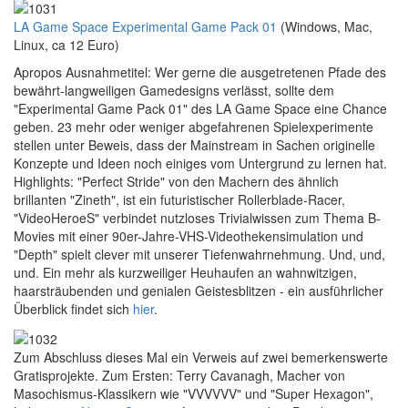
LA Game Space Experimental Game Pack 01
(Windows, Mac,
Linux, ca 12 Euro)
Apropos Ausnahmetitel: Wer gerne die ausgetretenen Pfade des
bewährt-langweiligen Gamedesigns verlässt, sollte dem
"Experimental Game Pack 01" des LA Game Space eine Chance
geben. 23 mehr oder weniger abgefahrenen Spielexperimente
stellen unter Beweis, dass der Mainstream in Sachen originelle
Konzepte und Ideen noch einiges vom Untergrund zu lernen hat.
Highlights: "Perfect Stride" von den Machern des ähnlich
brillanten "Zineth", ist ein futuristischer Rollerblade-Racer,
"VideoHeroeS" verbindet nutzloses Trivialwissen zum Thema B-
Movies mit einer 90er-Jahre-VHS-Videothekensimulation und
"Depth" spielt clever mit unserer Tiefenwahrnehmung. Und, und,
und. Ein mehr als kurzweiliger Heuhaufen an wahnwitzigen,
haarsträubenden und genialen Geistesblitzen - ein ausführlicher
Überblick findet sich
hier
.
Z
um Abschluss dieses Mal ein Verweis auf zwei bemerkenswerte
Gratisprojekte. Zum Ersten: Terry Cavanagh, Macher von
Masochismus-Klassikern wie "VVVVVV" und "Super Hexagon",