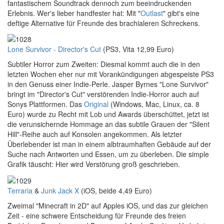
fantastischem Soundtrack dennoch zum beeindruckenden
Erlebnis. Wer's lieber handfester hat: Mit "
Outlast
" gibt's eine
deftige Alternative für Freunde des brachialeren Schreckens.
Lone Survivor - Director's Cut
(PS3, Vita 12,99 Euro)
Subtiler Horror zum Zweiten: Diesmal kommt auch die in den
letzten Wochen eher nur mit Vorankündigungen abgespeiste PS3
in den Genuss einer Indie-Perle. Jasper Byrnes "Lone Survivor"
bringt im "Director's Cut" verstörenden Indie-Horror auch auf
Sonys Plattformen. Das
Original
(Windows, Mac, Linux, ca. 8
Euro) wurde zu Recht mit Lob und Awards überschüttet, jetzt ist
die verunsichernde Hommage an das subtile Grauen der "Silent
Hill"-Reihe auch auf Konsolen angekommen. Als letzter
Überlebender ist man in einem albtraumhaften Gebäude auf der
Suche nach Antworten und Essen, um zu überleben. Die simple
Grafik täuscht: Hier wird Verstörung groß geschrieben.
Terraria
&
Junk Jack X
(iOS, beide 4,49 Euro)
Zweimal "Minecraft in 2D" auf Apples iOS, und das zur gleichen
Zeit - eine schwere Entscheidung für Freunde des freien