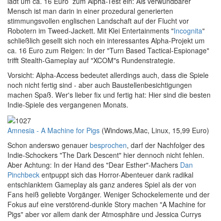
lädt um ca. 16 Euro zum Alpha-Test ein: Als verwundbarer
Mensch ist man darin in einer prozedural generierten
stimmungsvollen englischen Landschaft auf der Flucht vor
Robotern im Tweed-Jackett. Mit Klei Entertainments "
Incognita
"
schließlich gesellt sich noch ein interessantes Alpha-Projekt um
ca. 16 Euro zum Reigen: In der "Turn Based Tactical-Espionage"
trifft Stealth-Gameplay auf "XCOM"s Rundenstrategie.
Vorsicht: Alpha-Access bedeutet allerdings auch, dass die Spiele
noch nicht fertig sind - aber auch Baustellenbesichtigungen
machen Spaß. Wer's lieber fix und fertig hat: Hier sind die besten
Indie-Spiele des vergangenen Monats.
Amnesia - A Machine for Pigs
(Windows,Mac, Linux, 15,99 Euro)
Schon anderswo genauer
besprochen
, darf der Nachfolger des
Indie-Schockers "The Dark Descent" hier dennoch nicht fehlen.
Aber Achtung: In der Hand des "Dear Esther"-Machers
Dan
Pinchbeck
entpuppt sich das Horror-Abenteuer dank radikal
entschlanktem Gameplay als ganz anderes Spiel als der von
Fans heiß geliebte Vorgänger. Weniger Schockelemente und der
Fokus auf eine verstörend-dunkle Story machen "A Machine for
Pigs" aber vor allem dank der Atmosphäre und Jessica Currys