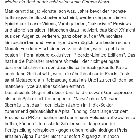
wieder ein Best-of der schönsten Indie-Games-News.
M
an kennt das ja: Monate, ach was, Jahre bevor der nächste
hoffnungsvolle Blockbuster erscheint, werden die potenziellen
Spieler per Teaser-Videos, Vorabgalerien, "exklusiven" Previews
und allerlei sonstigen Häppchen dazu motiviert, das Spiel XY nicht
aus den Augen zu verlieren, ganz oben auf der Wunschliste
hinzuschreiben und, wenn irgendwie möglich, am besten schon
Monate vor dem Erscheinen vorzubestellen, wenn's geht am
besten in Form absurd exklusiver "Preorder-Limited Editions". Das
hat für die Publisher mehrere Vorteile - der nicht geringste
darunter ist sicherlich der, dass die so im Sack gekaufte Katze
auch dann Geld abwirft, wenn die ähnlich absurde Praxis, Tests
samt Metascore am Releasetag quasi als Urteil zu verkünden, so
manchen Hype als ebensolchen entlarvt.
Das absolute Gegenteil dieser Unsitte, die sowohl Gamespresse
als auch Spieler mit Unmengen an "News" ohne Nährwert
überhäuft, ist das in den letzten Jahren im Indie-Sektor
zunehmend gebräuchliche Alpha-Funding: Statt lange vor dem
Erscheinen PR zu machen und dann nach Release auf Gewinn zu
hoffen, können interessierte Spieler schon lange vor der
Fertigstellung reinspielen - gegen einen relativ niedrigen Preis
erhalten Alpha-Funder nicht nur sofort Zugang zum (noch