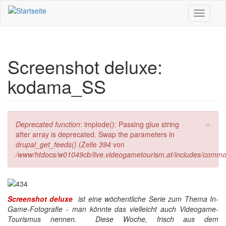
Direkt zum Inhalt
Toggle
navigati
Screenshot deluxe:
kodama_SS
×
Fehlermeldung
Deprecated function
: implode(): Passing glue string
after array is deprecated. Swap the parameters in
drupal_get_feeds()
(Zeile
394
von
/www/htdocs/w01049cb/live.videogametourism.at/includes/commo
Screenshot deluxe
ist eine wöchentliche Serie zum Thema In-
Game-Fotografie - man könnte das vielleicht auch Videogame-
Tourismus nennen. Diese Woche, frisch aus dem