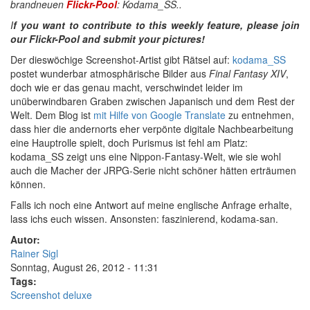
brandneuen
Flickr-Pool
: Kodama_SS..
I
f you want to contribute to this weekly feature, please join
our Flickr-Pool and submit your pictures!
D
er dieswöchige Screenshot-Artist gibt Rätsel auf:
kodama_SS
postet wunderbar atmosphärische Bilder aus
Final Fantasy XIV
,
doch wie er das genau macht, verschwindet leider im
unüberwindbaren Graben zwischen Japanisch und dem Rest der
Welt. Dem Blog ist
mit Hilfe von Google Translate
zu entnehmen,
dass hier die andernorts eher verpönte digitale Nachbearbeitung
eine Hauptrolle spielt, doch Purismus ist fehl am Platz:
kodama_SS zeigt uns eine Nippon-Fantasy-Welt, wie sie wohl
auch die Macher der JRPG-Serie nicht schöner hätten erträumen
können.
Falls ich noch eine Antwort auf meine englische Anfrage erhalte,
lass ichs euch wissen. Ansonsten: faszinierend, kodama-san.
Autor:
Rainer Sigl
Sonntag, August 26, 2012 - 11:31
Tags:
Screenshot deluxe