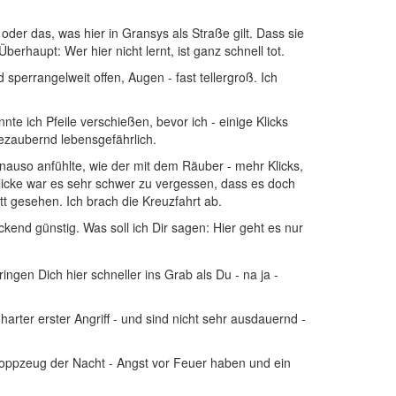
der das, was hier in Gransys als Straße gilt. Dass sie
rhaupt: Wer hier nicht lernt, ist ganz schnell tot.
sperrangelweit offen, Augen - fast tellergroß. Ich
e ich Pfeile verschießen, bevor ich - einige Klicks
zaubernd lebensgefährlich.
enauso anfühlte, wie der mit dem Räuber - mehr Klicks,
eklicke war es sehr schwer zu vergessen, dass es doch
t gesehen. Ich brach die Kreuzfahrt ab.
end günstig. Was soll ich Dir sagen: Hier geht es nur
ingen Dich hier schneller ins Grab als Du - na ja -
arter erster Angriff - und sind nicht sehr ausdauernd -
 Kroppzeug der Nacht - Angst vor Feuer haben und ein