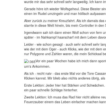
wurde mir das sehr schnell sehr langweilig. Ich kann
G
erade höre ich wieder Wolfsgeheul. Diese Biester sin
einen im Rudel umzingeln und man höllisch aufpassen mu
Aber zurück zu meiner Kreuzfahrt. Als ich damals das e
starrte in diese Welt hinein, bis mein Controller in de
Irgendwann sah ich dann einen Wolf schon von fern und
später - im Nahkampf haarscharf mit dem Leben davo
Leider - wie schon gesagt - auch sehr schnell sehr lan
wie der mit dem Oger - auch Klicks, wie der mit dem e
nur Polygone und Zahlen waren, die mein Schicksal beh
V
or ein paar Wochen habe ich mich dann spont
um's Ankommen.
Als ich - recht naiv - das erste Mal vor die Tore Cassa
Klicken kannst. Mir blieb also nichts anderes übrig, al
Erste Lektion: Jeder hier hat Stärken und Schwächen. D
ein paar schnelle Schläge hinterher.
Zweite Lektion: Ich muss das Rad hier nicht alleine n
Feuerzauber einem das Leben einfacher machen kann.