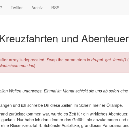
?
Twitter
Archiv
RSS
 Kreuzfahrten und Abenteuer
g after array is deprecated. Swap the parameters in
drupal_get_feeds()
(
ncludes/common.inc
).
rtuellen Welten unterwegs. Einmal im Monat schickt sie uns ab sofort e
angen und ich schreibe Dir diese Zeilen im Schein meiner Öllampe.
rand zurückgekommen war, wurde es Zeit für ein wirkliches Abenteuer
n gucken. Nur habe ich dann immer das Gefühl, nie anzukommen und ni
eine Riesenkreuzfahrt. Schönste Ausblicke, grandioses Panorama und 