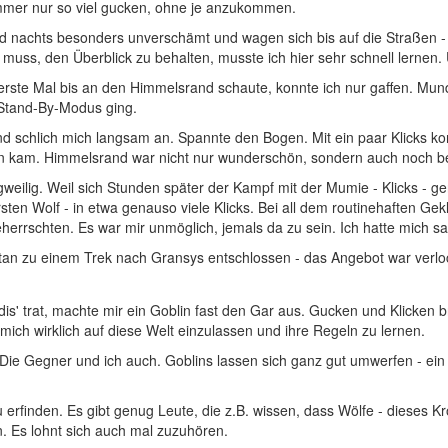
 immer nur so viel gucken, ohne je anzukommen.
d nachts besonders unverschämt und wagen sich bis auf die Straßen - o
ss, den Überblick zu behalten, musste ich hier sehr schnell lernen. Übe
rste Mal bis an den Himmelsrand schaute, konnte ich nur gaffen. Mund 
n Stand-By-Modus ging.
 schlich mich langsam an. Spannte den Bogen. Mit ein paar Klicks konnt
n kam. Himmelsrand war nicht nur wunderschön, sondern auch noch be
gweilig. Weil sich Stunden später der Kampf mit der Mumie - Klicks - g
rsten Wolf - in etwa genauso viele Klicks. Bei all dem routinehaften G
errschten. Es war mir unmöglich, jemals da zu sein. Ich hatte mich sat
an zu einem Trek nach Gransys entschlossen - das Angebot war verlock
rdis' trat, machte mir ein Goblin fast den Gar aus. Gucken und Klicken br
s mich wirklich auf diese Welt einzulassen und ihre Regeln zu lernen.
ie Gegner und ich auch. Goblins lassen sich ganz gut umwerfen - ein h
eu erfinden. Es gibt genug Leute, die z.B. wissen, dass Wölfe - dieses
 Es lohnt sich auch mal zuzuhören.