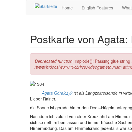
Direkt zum Inhalt
Home
English Features
What
Postkarte von Agata:
Fehlermeldung
Deprecated function
: implode(): Passing glue strin
/www/htdocs/w01049cb/live.videogametourism.at/i
Agata Góralczyk
ist als Langzeitreisende in vi
L
ieber Rainer,
die Sonne ist gerade hinter den Deos-Hügeln untergeg
Nachdem ich zuletzt von einer Kreuzfahrt am Himmels
sich so nett treiben lassen und immer hübsche Sache
Hirnermüdung. Das am Himmelsrand jedenfalls war so 