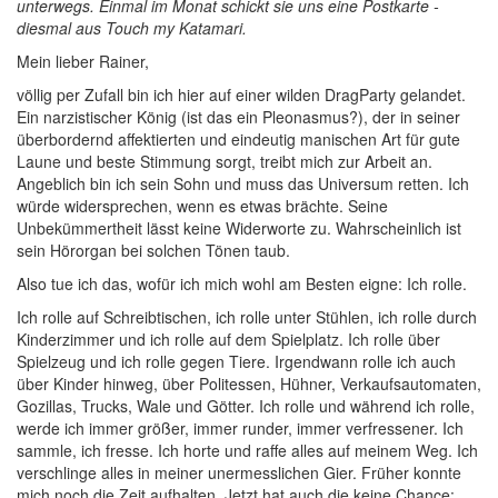
unterwegs. Einmal im Monat schickt sie uns eine Postkarte -
diesmal aus Touch my Katamari.
M
ein lieber Rainer,
völlig per Zufall bin ich hier auf einer wilden DragParty gelandet.
Ein narzistischer König (ist das ein Pleonasmus?), der in seiner
überbordernd affektierten und eindeutig manischen Art für gute
Laune und beste Stimmung sorgt, treibt mich zur Arbeit an.
Angeblich bin ich sein Sohn und muss das Universum retten. Ich
würde widersprechen, wenn es etwas brächte. Seine
Unbekümmertheit lässt keine Widerworte zu. Wahrscheinlich ist
sein Hörorgan bei solchen Tönen taub.
Also tue ich das, wofür ich mich wohl am Besten eigne: Ich rolle.
Ich rolle auf Schreibtischen, ich rolle unter Stühlen, ich rolle durch
Kinderzimmer und ich rolle auf dem Spielplatz. Ich rolle über
Spielzeug und ich rolle gegen Tiere. Irgendwann rolle ich auch
über Kinder hinweg, über Politessen, Hühner, Verkaufsautomaten,
Gozillas, Trucks, Wale und Götter. Ich rolle und während ich rolle,
werde ich immer größer, immer runder, immer verfressener. Ich
sammle, ich fresse. Ich horte und raffe alles auf meinem Weg. Ich
verschlinge alles in meiner unermesslichen Gier. Früher konnte
mich noch die Zeit aufhalten. Jetzt hat auch die keine Chance: