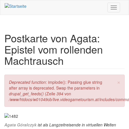
Direkt zum Inhalt
Toggle
navigati
Postkarte von Agata:
Epistel vom rollenden
Machtrausch
×
Fehlermeldung
Deprecated function
: implode(): Passing glue string
after array is deprecated. Swap the parameters in
drupal_get_feeds()
(Zeile
394
von
/www/htdocs/w01049cb/live.videogametourism.at/includes/commo
Agata Góralczyk
ist als Langzeitreisende in virtuellen Welten