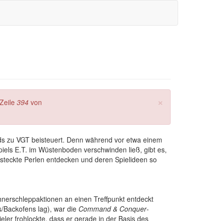
×
Zeile
394
von
ods zu VGT beisteuert. Denn während vor etwa einem
els E.T. im Wüstenboden verschwinden ließ, gibt es,
ersteckte Perlen entdecken und deren Spielideen so
nerschleppaktionen an einen Treffpunkt entdeckt
s/Backofens lag), war die
Command & Conquer
-
eler frohlockte, dass er gerade in der Basis des