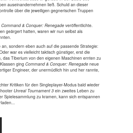
ppen auseinandernehmen ließ. Schuld an dieser
ontrolle über die jeweiligen gegnerischen Truppen
2
Command & Conquer: Renegade
veröffentlichte.
 geärgert hatten, waren wir nun selbst als
nnten.
e an, sondern eben auch auf die passende Strategie:
r war es vielleicht taktisch günstiger, erst die
n, das Tiberium von den eigenen Maschinen ernten zu
 Klassen ging
Command & Conquer: Renegade
neue
ertiger Engineer, der unermüdlich hin und her rannte,
ter Kritiken für den Singleplayer-Modus bald wieder
shooter
Unreal Tournament 3
ein zweites Leben zu
seiner Spielesammlung zu kramen, kann sich entspannen
laden...