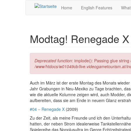
Direkt zum Inhalt
Home
English Features
What
Modtag! Renegade X
Fehlermeldung
Deprecated function
: implode(): Passing glue strin
/www/htdocs/w01049cb/live.videogametourism.at/i
Auch im März ist der erste Montag des Monats wieder
Jahr Grabungen in Neu-Mexiko zu Tage brachten, dass
wie die aktuelle Kolumne zeigen wird, auch Modder, di
aufbereiten, dass sie am Ende in neuem Glanz erstrahl
#04 – Renegade X
(2009)
Zu der Zeit, als meine Freunde und ich den Unterhal
hatten, der neben Strom idealerweise Tankstellennähe 
Spielereihe das Nonplusultra im Genre Echtzeitstrategi