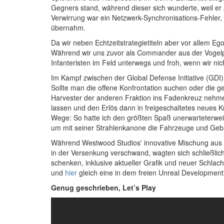
Gegners stand, während dieser sich wunderte, weil er
Verwirrung war ein Netzwerk-Synchronisations-Fehler, 
übernahm.
Da wir neben Echtzeitstrategietiteln aber vor allem 
Während wir uns zuvor als Commander aus der Vogelpe
Infanteristen im Feld unterwegs und froh, wenn wir ni
Im Kampf zwischen der Global Defense Initiative (GDI
Sollte man die offene Konfrontation suchen oder die ge
Harvester der anderen Fraktion ins Fadenkreuz nehm
lassen und den Erlös dann in freigeschaltetes neues 
Wege: So hatte ich den größten Spaß unerwarteterweise
um mit seiner Strahlenkanone die Fahrzeuge und Geb
Während Westwood Studios' innovative Mischung aus Ec
in der Versenkung verschwand, wagten sich schließlic
schenken, inklusive aktueller Grafik und neuer Schlac
und
hier
gleich eine in dem freien Unreal Development 
Genug geschrieben, Let’s Play