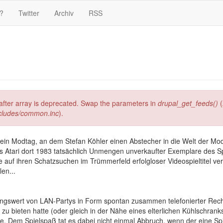
?
Twitter
Archiv
RSS
g after array is deprecated. Swap the parameters in
drupal_get_feeds()
(
ncludes/common.inc
).
 ein Modtag, an dem Stefan Köhler einen Abstecher in die Welt der M
 Atari dort 1983 tatsächlich Unmengen unverkaufter Exemplare des Spi
e auf ihren Schatzsuchen im Trümmerfeld erfolgloser Videospieltitel v
en...
tungswert von LAN-Partys in Form spontan zusammen telefonierter Rech
zu bieten hatte (oder gleich in der Nähe eines elterlichen Kühlschrank
e. Dem Spielspaß tat es dabei nicht einmal Abbruch, wenn der eine Spi