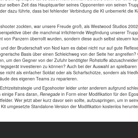
 zur selben Zeit das Hauptquartier seines Opponenten von seinen Tru
der dazu führte, dass bei fehlender Verbindung die KI unbemerkt die K
Egoshooter zockten, war unsere Freude groß, als Westwood Studios 200
rspektive über die manchmal irrlichternde Wegfindung unserer Truppen
cht von Panzern überrollt wurden, sondern diese auch selbst steuern ko
) und der Bruderschaft von Nod kam es dabei nicht nur auf gute Reflex
gnerische Basis über einen Schleichweg von der Seite her angreifen? Ode
en, um den Gegner von der Zufuhr benötigter Rohstoffe abzuschneide
Kriegsgerät investieren zu können? Auch bei der Auswahl an spielbaren
 nicht als einfacher Soldat oder als Scharfschütze, sondern als friedf
äude des eigenen Teams zu reparieren.
htzeitstrategie und Egoshooter leider unter anderem aufgrund schlech
h einige Fans daran,
Renegade
in Form einer Modifikation für den Ego
htfelder. Wer jetzt aber kurz davor sein sollte, aufzuspringen, um in 
Kit umgesetzte Standalone-Version der Modifikation kostenlos herunter