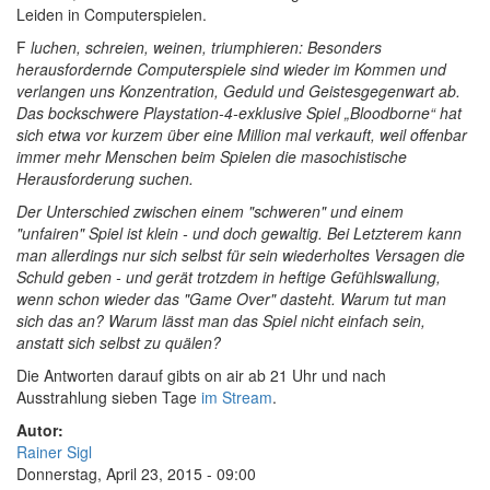
Leiden in Computerspielen.
F
luchen, schreien, weinen, triumphieren: Besonders
herausfordernde Computerspiele sind wieder im Kommen und
verlangen uns Konzentration, Geduld und Geistesgegenwart ab.
Das bockschwere Playstation-4-exklusive Spiel „Bloodborne“ hat
sich etwa vor kurzem über eine Million mal verkauft, weil offenbar
immer mehr Menschen beim Spielen die masochistische
Herausforderung suchen.
Der Unterschied zwischen einem "schweren" und einem
"unfairen" Spiel ist klein - und doch gewaltig. Bei Letzterem kann
man allerdings nur sich selbst für sein wiederholtes Versagen die
Schuld geben - und gerät trotzdem in heftige Gefühlswallung,
wenn schon wieder das "Game Over" dasteht. Warum tut man
sich das an? Warum lässt man das Spiel nicht einfach sein,
anstatt sich selbst zu quälen?
Die Antworten darauf gibts on air ab 21 Uhr und nach
Ausstrahlung sieben Tage
im Stream
.
Autor:
Rainer Sigl
Donnerstag, April 23, 2015 - 09:00