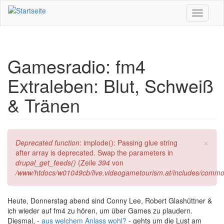
Direkt zum Inhalt
Toggle
navigati
Gamesradio: fm4
Extraleben: Blut, Schweiß
& Tränen
×
Fehlermeldung
Deprecated function
: implode(): Passing glue string
after array is deprecated. Swap the parameters in
drupal_get_feeds()
(Zeile
394
von
/www/htdocs/w01049cb/live.videogametourism.at/includes/commo
Heute, Donnerstag abend sind Conny Lee, Robert Glashüttner &
ich wieder auf fm4 zu hören, um über Games zu plaudern.
Diesmal, -
aus welchem Anlass wohl?
- gehts um die Lust am