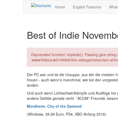
Direkt zum Inhalt
Home
English Features
What
Best of Indie Novemb
Fehlermeldung
Deprecated function
: implode(): Passing glue strin
/www/htdocs/w01049cb/live.videogametourism.at/i
Der PC war und ist die Ursuppe, aus der die meisten 
freuen - auch wenn’s manchmal, wie bei den vorgestel
landen.
Und auch wenn Lichtschwertkämpfe und Ausflüge ins ve
andere Gefilde gerade recht. “XCOM”-Freunde, besond
Mordheim: City of the Damned
(Windows, 39,99 Euro; PS4, XBO Anfang 2016)