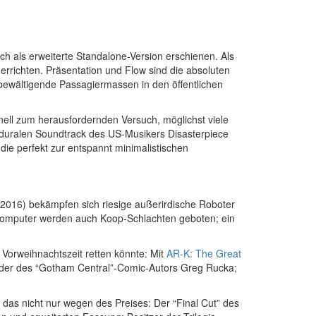
uch als erweiterte Standalone-Version erschienen. Als
 errichten. Präsentation und Flow sind die absoluten
 bewältigende Passagiermassen in den öffentlichen
ell zum herausfordernden Versuch, möglichst viele
zeduralen Soundtrack des US-Musikers Disasterpiece
e perfekt zur entspannt minimalistischen
2016) bekämpfen sich riesige außerirdische Roboter
 Computer werden auch Koop-Schlachten geboten; ein
 Vorweihnachtszeit retten könnte: Mit
AR-K: The Great
eder des “Gotham Central”-Comic-Autors Greg Rucka;
das nicht nur wegen des Preises: Der “Final Cut” des