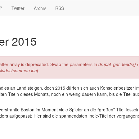
?
Twitter
Archiv
RSS
er 2015
g after array is deprecated. Swap the parameters in
drupal_get_feeds()
(
ncludes/common.inc
).
Indies an Land steigen, doch 2015 dürfen sich auch Konsolenbesitzer 
lten Titeln dieses Monats, noch ein wenig dauern kann, bis die Titel
rstrahlte Boston im Moment viele Spieler an die “großen” Titel fesse
ers aufgepasst: Hier sind die spannendsten Indie-Titel der vergange