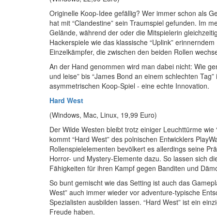
Originelle Koop-Idee gefällig? Wer immer schon als G
hat mit “Clandestine” sein Traumspiel gefunden. Im meh
Gelände, während der oder die Mitspielerin gleichzeit
Hackerspiele wie das klassische “Uplink” erinnerndem
Einzelkämpfer, die zwischen den beiden Rollen wech
An der Hand genommen wird man dabei nicht: Wie genau 
und leise” bis “James Bond an einem schlechten Tag” 
asymmetrischen Koop-Spiel - eine echte Innovation.
Hard West
(Windows, Mac, Linux, 19,99 Euro)
Der Wilde Westen bleibt trotz einiger Leuchttürme wie
kommt “Hard West” des polnischen Entwicklers PlayWay
Rollenspielelementen bevölkert es allerdings seine Pr
Horror- und Mystery-Elemente dazu. So lassen sich di
Fähigkeiten für ihren Kampf gegen Banditen und Däm
So bunt gemischt wie das Setting ist auch das Gamepl
West” auch immer wieder vor adventure-typische Entsch
Spezialisten ausbilden lassen. “Hard West” ist ein ein
Freude haben.