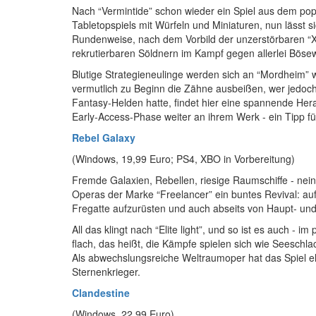
Nach “Vermintide” schon wieder ein Spiel aus dem pop
Tabletopspiels mit Würfeln und Miniaturen, nun lässt
Rundenweise, nach dem Vorbild der unzerstörbaren “X
rekrutierbaren Söldnern im Kampf gegen allerlei Bösew
Blutige Strategieneulinge werden sich an “Mordheim” w
vermutlich zu Beginn die Zähne ausbeißen, wer jedoc
Fantasy-Helden hatte, findet hier eine spannende Her
Early-Access-Phase weiter an ihrem Werk - ein Tipp für
Rebel Galaxy
(Windows, 19,99 Euro; PS4, XBO in Vorbereitung)
Fremde Galaxien, Rebellen, riesige Raumschiffe - nein
Operas der Marke “Freelancer” ein buntes Revival: au
Fregatte aufzurüsten und auch abseits von Haupt- und
All das klingt nach “Elite light”, und so ist es auch -
flach, das heißt, die Kämpfe spielen sich wie Seeschl
Als abwechslungsreiche Weltraumoper hat das Spiel ehema
Sternenkrieger.
Clandestine
(Windows, 22,99 Euro)