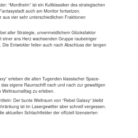
: “Mordheim” ist ein Kultklassiker des strategischen
Fantasystadt auch am Monitor fortsetzen.
aus vier sehr unterschiedlichen Fraktionen
bei aller Strategie, unvermeidlichem Glücksfaktor
it einer ans Herz wachsenden Gruppe raubeiniger
 Die Entwickler feilen auch nach Abschluss der langen
laxy” erleben die alten Tugenden klassischer Space-
n, das eigene Raumschiff nach und nach zur gewaltigen
 Weltraumalltag zu erleben.
umtiteln: Der bunte Weltraum von “Rebel Galaxy” bleibt
chränkung ist im Lasergewitter aber schnell vergessen.
aktuellen Schlachtfelder der offiziell lizensierten