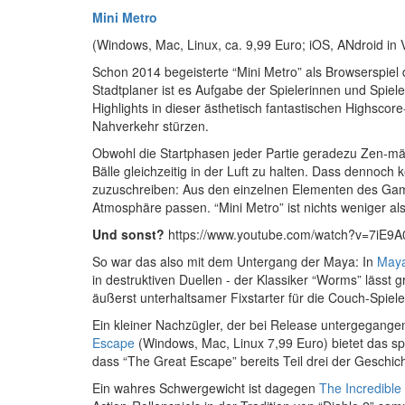
Mini Metro
(Windows, Mac, Linux, ca. 9,99 Euro; iOS, ANdroid in 
Schon 2014 begeisterte “Mini Metro” als Browserspiel d
Stadtplaner ist es Aufgabe der Spielerinnen und Spiele
Highlights in dieser ästhetisch fantastischen Highsc
Nahverkehr stürzen.
Obwohl die Startphasen jeder Partie geradezu Zen-mäß
Bälle gleichzeitig in der Luft zu halten. Dass dennoc
zuzuschreiben: Aus den einzelnen Elementen des Game
Atmosphäre passen. “Mini Metro” ist nichts weniger al
Und sonst?
https://www.youtube.com/watch?v=7iE9A
So war das also mit dem Untergang der Maya: In
Maya
in destruktiven Duellen - der Klassiker “Worms” läs
äußerst unterhaltsamer Fixstarter für die Couch-Spiel
Ein kleiner Nachzügler, der bei Release untergegangen 
Escape
(Windows, Mac, Linux 7,99 Euro) bietet das s
dass “The Great Escape” bereits Teil drei der Geschich
Ein wahres Schwergewicht ist dagegen
The Incredible