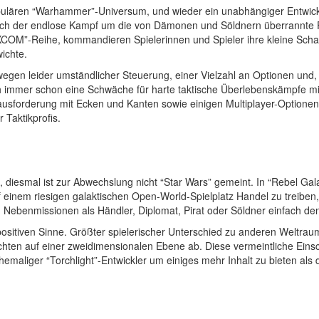
ulären “Warhammer”-Universum, und wieder ein unabhängiger Entwickler
 sich der endlose Kampf um die von Dämonen und Söldnern überrannte 
COM”-Reihe, kommandieren Spielerinnen und Spieler ihre kleine Schar 
ichte.
egen leider umständlicher Steuerung, einer Vielzahl an Optionen und, 
h immer schon eine Schwäche für harte taktische Überlebenskämpfe m
ausforderung mit Ecken und Kanten sowie einigen Multiplayer-Optionen.
 Taktikprofis.
, diesmal ist zur Abwechslung nicht “Star Wars” gemeint. In “Rebel Ga
f einem riesigen galaktischen Open-World-Spielplatz Handel zu treibe
 Nebenmissionen als Händler, Diplomat, Pirat oder Söldner einfach den
 im positiven Sinne. Größter spielerischer Unterschied zu anderen Weltra
achten auf einer zweidimensionalen Ebene ab. Diese vermeintliche Eins
liger “Torchlight”-Entwickler um einiges mehr Inhalt zu bieten als die 