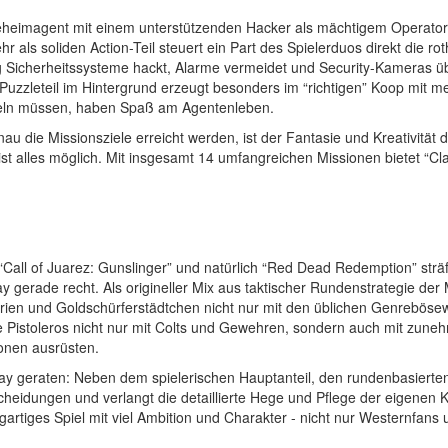
eheimagent mit einem unterstützenden Hacker als mächtigem Operator 
r als soliden Action-Teil steuert ein Part des Spielerduos direkt die r
ig Sicherheitssysteme hackt, Alarme vermeidet und Security-Kameras üb
 Puzzleteil im Hintergrund erzeugt besonders im “richtigen” Koop mit
seln müssen, haben Spaß am Agentenleben.
die Missionsziele erreicht werden, ist der Fantasie und Kreativität de
ist alles möglich. Mit insgesamt 14 umfangreichen Missionen bietet “
 “Call of Juarez: Gunslinger” und natürlich “Red Dead Redemption” strä
 gerade recht. Als origineller Mix aus taktischer Rundenstrategie d
ärien und Goldschürferstädtchen nicht nur mit den üblichen Genreböse
e Pistoleros nicht nur mit Colts und Gewehren, sondern auch mit zun
onen ausrüsten.
ay geraten: Neben dem spielerischen Hauptanteil, den rundenbasierte
eidungen und verlangt die detaillierte Hege und Pflege der eigenen Kä
zigartiges Spiel mit viel Ambition und Charakter - nicht nur Westernfan