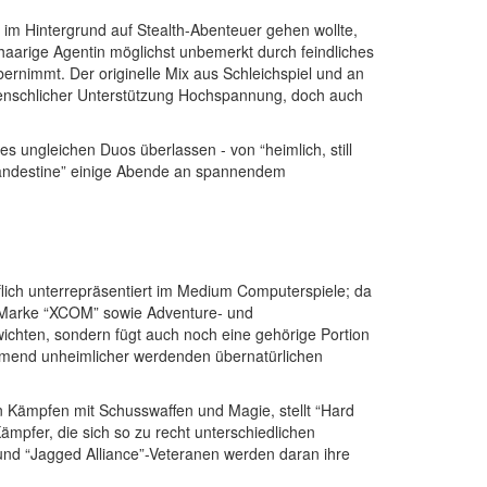
im Hintergrund auf Stealth-Abenteuer gehen wollte,
othaarige Agentin möglichst unbemerkt durch feindliches
ernimmt. Der originelle Mix aus Schleichspiel und an
 menschlicher Unterstützung Hochspannung, doch auch
s ungleichen Duos überlassen - von “heimlich, still
Clandestine” einige Abende an spannendem
flich unterrepräsentiert im Medium Computerspiele; da
er Marke “XCOM” sowie Adventure- und
wichten, sondern fügt auch noch eine gehörige Portion
ehmend unheimlicher werdenden übernatürlichen
n Kämpfen mit Schusswaffen und Magie, stellt “Hard
mpfer, die sich so zu recht unterschiedlichen
s und “Jagged Alliance”-Veteranen werden daran ihre