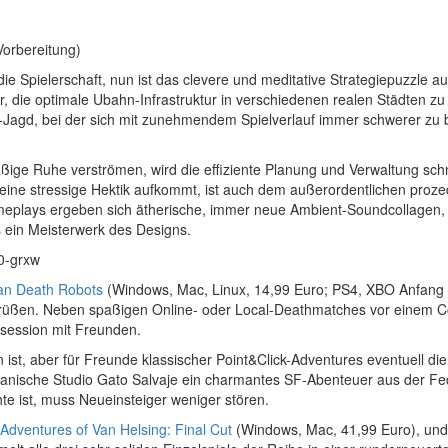
Vorbereitung)
ie Spielerschaft, nun ist das clevere und meditative Strategiepuzzle a
r, die optimale Ubahn-Infrastruktur in verschiedenen realen Städten zu
ore-Jagd, bei der sich mit zunehmendem Spielverlauf immer schwerer zu
ige Ruhe verströmen, wird die effiziente Planung und Verwaltung schn
h keine stressige Hektik aufkommt, ist auch dem außerordentlichen pro
plays ergeben sich ätherische, immer neue Ambient-Soundcollagen, di
s ein Meisterwerk des Designs.
0-grxw
n Death Robots
(Windows, Mac, Linux, 14,99 Euro; PS4, XBO Anfang 
st grüßen. Neben spaßigen Online- oder Local-Deathmatches vor einem
esession mit Freunden.
ist, aber für Freunde klassischer Point&Click-Adventures eventuell die
panische Studio Gato Salvaje ein charmantes SF-Abenteuer aus der F
te ist, muss Neueinsteiger weniger stören.
 Adventures of Van Helsing: Final Cut
(Windows, Mac, 41,99 Euro), und 