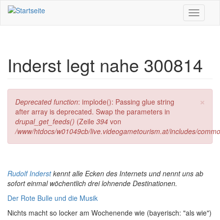
Direkt zum Inhalt
Toggle
navigati
Inderst legt nahe 300814
×
Fehlermeldung
Deprecated function
: implode(): Passing glue string
after array is deprecated. Swap the parameters in
drupal_get_feeds()
(Zeile
394
von
/www/htdocs/w01049cb/live.videogametourism.at/includes/commo
Rudolf Inderst
kennt alle Ecken des Internets und nennt uns ab
sofort einmal wöchentlich drei lohnende Destinationen.
Der Rote Bulle und die Musik
Nichts macht so locker am Wochenende wie (bayerisch: "als wie")