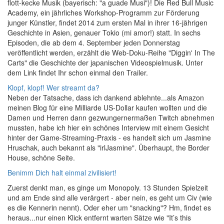
flott-kecke Musik (bayerisch: "a guade Musi")! Die Red Bull Music
Academy, ein jährliches Workshop-Programm zur Förderung
junger Künstler, findet 2014 zum ersten Mal in ihrer 16-jährigen
Geschichte in Asien, genauer Tokio (mi amor!) statt. In sechs
Episoden, die ab dem 4. September jeden Donnerstag
veröffentlicht werden, erzählt die Web-Doku-Reihe "Diggin' In The
Carts" die Geschichte der japanischen Videospielmusik. Unter
dem Link findet Ihr schon einmal den Trailer.
Klopf, klopf! Wer streamt da?
Neben der Tatsache, dass ich dankend ablehnte...als Amazon
meinen Blog für eine Milliarde US-Dollar kaufen wollten und die
Damen und Herren dann gezwungernermaßen Twitch abnehmen
mussten, habe ich hier ein schönes Interview mit einem Gesicht
hinter der Game-Streaming-Praxis - es handelt sich um Jasmine
Hruschak, auch bekannt als "irlJasmine". Überhaupt, the Border
House, schöne Seite.
Benimm Dich halt einmal zivilisiert!
Zuerst denkt man, es ginge um Monopoly. 13 Stunden Spielzeit
und am Ende sind alle verärgert - aber nein, es geht um Civ (wie
es die Kennerin nennt). Oder eher um "snacking"? Hm, findet es
heraus...nur einen Klick entfernt warten Sätze wie "It’s this