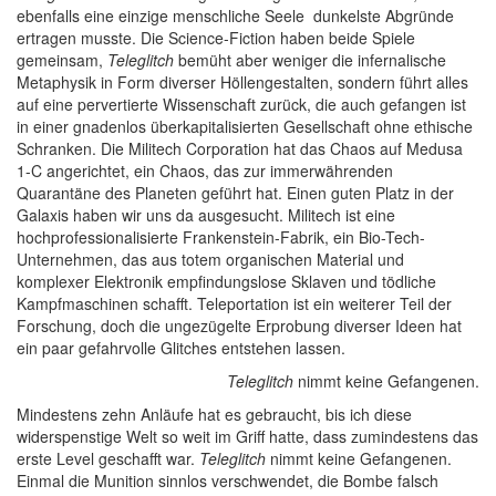
ebenfalls eine einzige menschliche Seele dunkelste Abgründe
ertragen musste. Die Science-Fiction haben beide Spiele
gemeinsam,
Teleglitch
bemüht aber weniger die infernalische
Metaphysik in Form diverser Höllengestalten, sondern führt alles
auf eine pervertierte Wissenschaft zurück, die auch gefangen ist
in einer gnadenlos überkapitalisierten Gesellschaft ohne ethische
Schranken. Die Militech Corporation hat das Chaos auf Medusa
1-C angerichtet, ein Chaos, das zur immerwährenden
Quarantäne des Planeten geführt hat. Einen guten Platz in der
Galaxis haben wir uns da ausgesucht. Militech ist eine
hochprofessionalisierte Frankenstein-Fabrik, ein Bio-Tech-
Unternehmen, das aus totem organischen Material und
komplexer Elektronik empfindungslose Sklaven und tödliche
Kampfmaschinen schafft. Teleportation ist ein weiterer Teil der
Forschung, doch die ungezügelte Erprobung diverser Ideen hat
ein paar gefahrvolle Glitches entstehen lassen.
Teleglitch
nimmt keine Gefangenen.
Mindestens zehn Anläufe hat es gebraucht, bis ich diese
widerspenstige Welt so weit im Griff hatte, dass zumindestens das
erste Level geschafft war.
Teleglitch
nimmt keine Gefangenen.
Einmal die Munition sinnlos verschwendet, die Bombe falsch