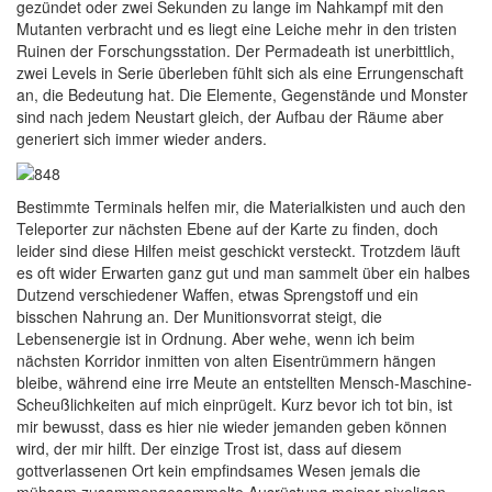
gezündet oder zwei Sekunden zu lange im Nahkampf mit den
Mutanten verbracht und es liegt eine Leiche mehr in den tristen
Ruinen der Forschungsstation. Der Permadeath ist unerbittlich,
zwei Levels in Serie überleben fühlt sich als eine Errungenschaft
an, die Bedeutung hat. Die Elemente, Gegenstände und Monster
sind nach jedem Neustart gleich, der Aufbau der Räume aber
generiert sich immer wieder anders.
B
estimmte Terminals helfen mir, die Materialkisten und auch den
Teleporter zur nächsten Ebene auf der Karte zu finden, doch
leider sind diese Hilfen meist geschickt versteckt. Trotzdem läuft
es oft wider Erwarten ganz gut und man sammelt über ein halbes
Dutzend verschiedener Waffen, etwas Sprengstoff und ein
bisschen Nahrung an. Der Munitionsvorrat steigt, die
Lebensenergie ist in Ordnung. Aber wehe, wenn ich beim
nächsten Korridor inmitten von alten Eisentrümmern hängen
bleibe, während eine irre Meute an entstellten Mensch-Maschine-
Scheußlichkeiten auf mich einprügelt. Kurz bevor ich tot bin, ist
mir bewusst, dass es hier nie wieder jemanden geben können
wird, der mir hilft. Der einzige Trost ist, dass auf diesem
gottverlassenen Ort kein empfindsames Wesen jemals die
mühsam zusammengesammelte Ausrüstung meiner pixeligen