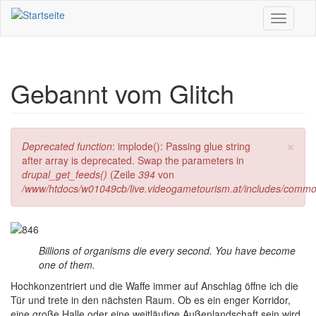
Direkt zum Inhalt
Toggle
navigati
Gebannt vom Glitch
×
Fehlermeldung
Deprecated function
: implode(): Passing glue string
after array is deprecated. Swap the parameters in
drupal_get_feeds()
(Zeile
394
von
/www/htdocs/w01049cb/live.videogametourism.at/includes/commo
Billions of organisms die every second. You have become
one of them.
H
ochkonzentriert und die Waffe immer auf Anschlag öffne ich die
Tür und trete in den nächsten Raum. Ob es ein enger Korridor,
eine große Halle oder eine weitläufige Außenlandschaft sein wird