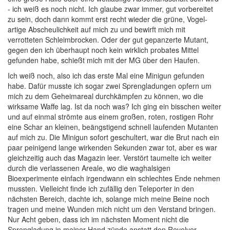
- ich weiß es noch nicht. Ich glaube zwar immer, gut vorbereitet
zu sein, doch dann kommt erst recht wieder die grüne, Vogel-
artige Abscheulichkeit auf mich zu und bewirft mich mit
verrotteten Schleimbrocken. Oder der gut gepanzerte Mutant,
gegen den ich überhaupt noch kein wirklich probates Mittel
gefunden habe, schießt mich mit der MG über den Haufen.
Ich weiß noch, also ich das erste Mal eine Minigun gefunden
habe. Dafür musste ich sogar zwei Sprengladungen opfern um
mich zu dem Geheimareal durchkämpfen zu können, wo die
wirksame Waffe lag. Ist da noch was? Ich ging ein bisschen weiter
und auf einmal strömte aus einem großen, roten, rostigen Rohr
eine Schar an kleinen, beängstigend schnell laufenden Mutanten
auf mich zu. Die Minigun sofort geschultert, war die Brut nach ein
paar peinigend lange wirkenden Sekunden zwar tot, aber es war
gleichzeitig auch das Magazin leer. Verstört taumelte ich weiter
durch die verlassenen Areale, wo die waghalsigen
Bioexperimente einfach irgendwann ein schlechtes Ende nehmen
mussten. Vielleicht finde ich zufällig den Teleporter in den
nächsten Bereich, dachte ich, solange mich meine Beine noch
tragen und meine Wunden mich nicht um den Verstand bringen.
Nur Acht geben, dass ich im nächsten Moment nicht die
Sprengladung in meiner Hand zünde anstatt den Revolver