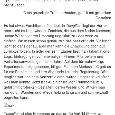
nachzuladen.
1-C ein gruseliger Trümmerhaufen, gefüllt mit grotesken
Gestalten
Es hat etwas Furchtbares überlebt. In
Teleglitch
liegt der Horror
aber nicht im Ungewissen. Zombies, die aus dem Nichts kommen;
untote Wesen, deren Ursprung ungeklärt ist - das wäre zu
einfach. Wir wissen schon genau, wie das passiert nicht. Vielleicht
nicht so ganz genau, aber man kann die Entwicklung doch gut
zurückverfolgen. In jeder der zehn Etagen liest man Informations-
Logs, Eintragungen von ehemaligen Firmen-Mitarbeitern und
Verhaltensanweisungen. Ich erfahre: Auf dem für wahnwitzige
Experimente freigegebenen, billigen Planeten Medusa 1-C gab es
für die Forschung und ihre Abgründe keinerlei Regulierung. Was
möglich war und dem Konzern diente, wurde umgesetzt - einfach,
weil man konnte. Jetzt ist 1-C ein gruseliger Trümmerhaufen,
gefüllt mit grotesken Gestalten, deren Wesen und Wirken man
nur durch Wunden und Wiederholung langsam und schmerzhaft
begreifen kann.
T
eleglitch
ist eine Hommage an das große Vorbild
Doom
, wo