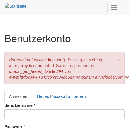
Direkt zum Inhalt
Toggle
navigati
Benutzerkonto
×
Fehlermeldung
Deprecated function
: implode(): Passing glue string
after array is deprecated. Swap the parameters in
drupal_get_feeds()
(Zeile
394
von
/www/htdocs/w01049cb/live.videogametourism.at/includes/commo
Anmelden
(aktiver
Neues Passwort anfordern
Haupt-Reiter
Reiter)
Benutzername
*
Passwort
*