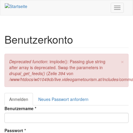
Direkt zum Inhalt
Toggle
navigati
Benutzerkonto
×
Fehlermeldung
Deprecated function
: implode(): Passing glue string
after array is deprecated. Swap the parameters in
drupal_get_feeds()
(Zeile
394
von
/www/htdocs/w01049cb/live.videogametourism.at/includes/commo
Anmelden
(aktiver
Neues Passwort anfordern
Haupt-Reiter
Reiter)
Benutzername
*
Passwort
*