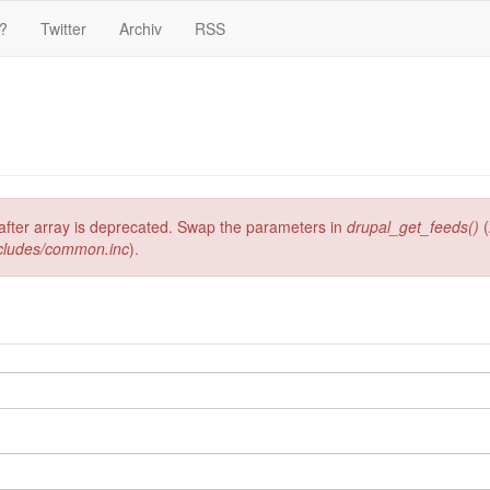
?
Twitter
Archiv
RSS
g after array is deprecated. Swap the parameters in
drupal_get_feeds()
(
ncludes/common.inc
).