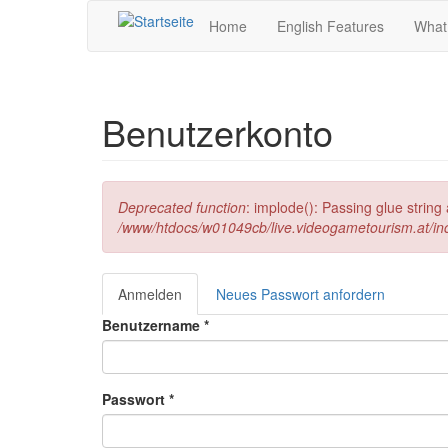
Direkt zum Inhalt
Home
English Features
What
Benutzerkonto
Fehlermeldung
Deprecated function
: implode(): Passing glue strin
/www/htdocs/w01049cb/live.videogametourism.at/i
Anmelden
(aktiver
Neues Passwort anfordern
Haupt-Reiter
Reiter)
Benutzername
*
Passwort
*