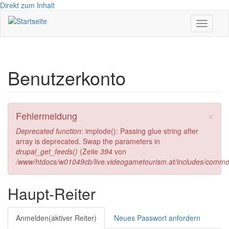
Direkt zum Inhalt
Toggle
navigati
Benutzerkonto
×
Fehlermeldung
Deprecated function
: implode(): Passing glue string after
array is deprecated. Swap the parameters in
drupal_get_feeds()
(Zeile
394
von
/www/htdocs/w01049cb/live.videogametourism.at/includes/commo
Haupt-Reiter
Anmelden
(aktiver Reiter)
Neues Passwort anfordern