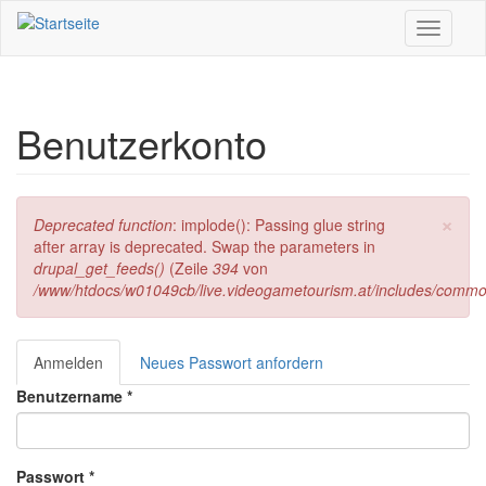
Direkt zum Inhalt
Toggle
navigati
Benutzerkonto
×
Fehlermeldung
Deprecated function
: implode(): Passing glue string
after array is deprecated. Swap the parameters in
drupal_get_feeds()
(Zeile
394
von
/www/htdocs/w01049cb/live.videogametourism.at/includes/commo
Anmelden
(aktiver
Neues Passwort anfordern
Haupt-Reiter
Reiter)
Benutzername
*
Passwort
*