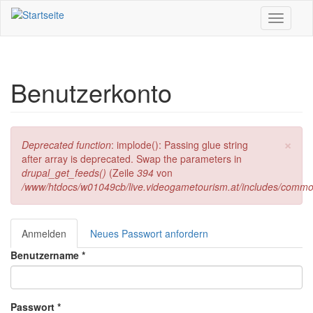
Direkt zum Inhalt
Toggle
navigati
Benutzerkonto
×
Fehlermeldung
Deprecated function
: implode(): Passing glue string
after array is deprecated. Swap the parameters in
drupal_get_feeds()
(Zeile
394
von
/www/htdocs/w01049cb/live.videogametourism.at/includes/commo
Anmelden
(aktiver
Neues Passwort anfordern
Haupt-Reiter
Reiter)
Benutzername
*
Passwort
*