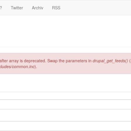
?
Twitter
Archiv
RSS
g after array is deprecated. Swap the parameters in
drupal_get_feeds()
(
ncludes/common.inc
).