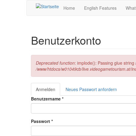
Direkt zum Inhalt
Home
English Features
What
Benutzerkonto
Fehlermeldung
Deprecated function
: implode(): Passing glue strin
/www/htdocs/w01049cb/live.videogametourism.at/i
Anmelden
(aktiver
Neues Passwort anfordern
Haupt-Reiter
Reiter)
Benutzername
*
Passwort
*