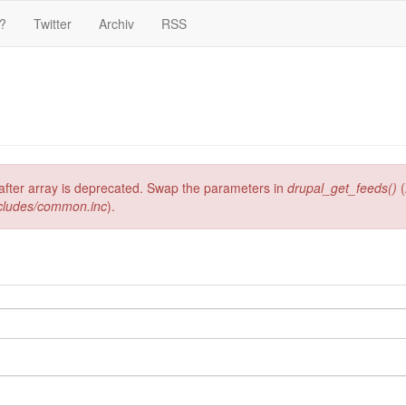
?
Twitter
Archiv
RSS
g after array is deprecated. Swap the parameters in
drupal_get_feeds()
(
ncludes/common.inc
).