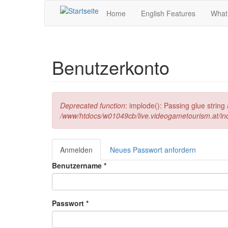
Direkt zum Inhalt
Home
English Features
What
Benutzerkonto
Fehlermeldung
Deprecated function
: implode(): Passing glue strin
/www/htdocs/w01049cb/live.videogametourism.at/i
Anmelden
(aktiver
Neues Passwort anfordern
Haupt-Reiter
Reiter)
Benutzername
*
Passwort
*